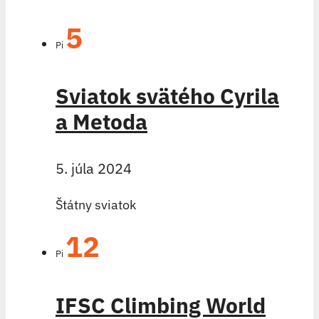
5
Pi
Sviatok svätého Cyrila
a Metoda
5. júla 2024
Štátny sviatok
12
Pi
IFSC Climbing World