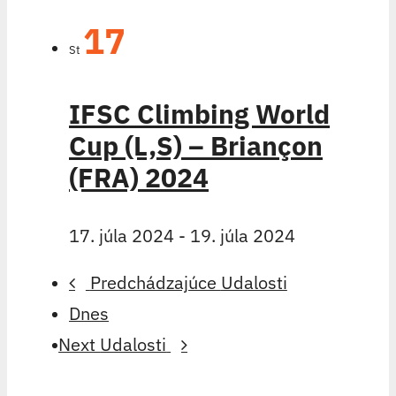
17
St
IFSC Climbing World
Cup (L,S) – Briançon
(FRA) 2024
17. júla 2024
-
19. júla 2024
Predchádzajúce
Udalosti
Dnes
Next
Udalosti