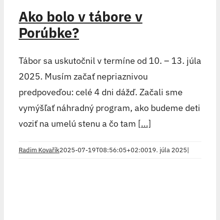
Ako bolo v tábore v
Porúbke?
Tábor sa uskutočnil v termíne od 10. – 13. júla
2025. Musím začať nepriaznivou
predpoveďou: celé 4 dni dážď. Začali sme
vymýšľať náhradný program, ako budeme deti
voziť na umelú stenu a čo tam
[...]
Radim Kovařík
2025-07-19T08:56:05+02:00
19. júla 2025
|