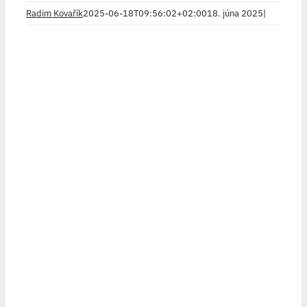
Radim Kovařík
2025-06-18T09:56:02+02:00
18. júna 2025
|