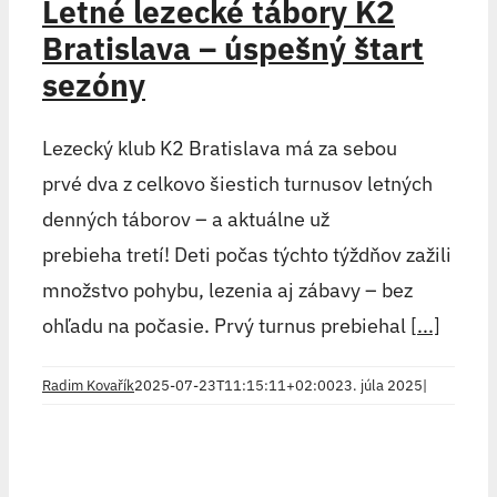
Letné lezecké tábory K2
Bratislava – úspešný štart
sezóny
Lezecký klub K2 Bratislava má za sebou
prvé dva z celkovo šiestich turnusov letných
denných táborov – a aktuálne už
prebieha tretí! Deti počas týchto týždňov zažili
množstvo pohybu, lezenia aj zábavy – bez
ohľadu na počasie. Prvý turnus prebiehal
[...]
Radim Kovařík
2025-07-23T11:15:11+02:00
23. júla 2025
|