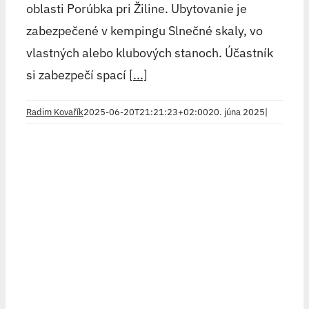
oblasti Porúbka pri Žiline. Ubytovanie je
zabezpečené v kempingu Slnečné skaly, vo
vlastných alebo klubových stanoch. Účastník
si zabezpečí spací
[...]
Radim Kovařík
2025-06-20T21:21:23+02:00
20. júna 2025
|