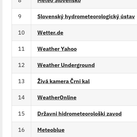
8
Meteo Slovensko
9
Slovenský hydrometeorologický ústav
10
Wetter.de
11
Weather Yahoo
12
Weather Underground
13
Živá kamera Črni kal
14
WeatherOnline
15
Državni hidrometeorološki zavod
16
Meteoblue