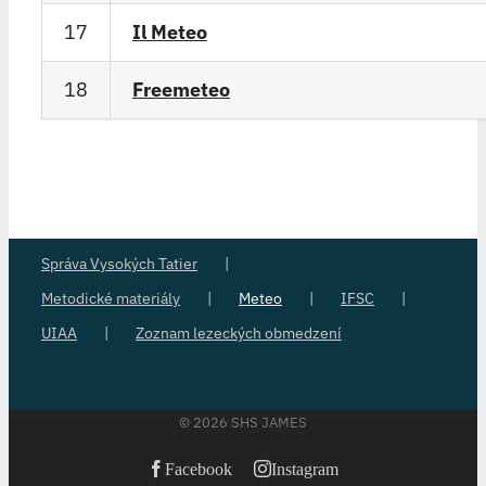
17
Il Meteo
18
Freemeteo
Správa Vysokých Tatier
Metodické materiály
Meteo
IFSC
UIAA
Zoznam lezeckých obmedzení
©
2026 SHS JAMES
Facebook
Instagram