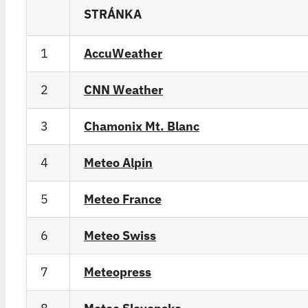
STRÁNKA
1
AccuWeather
2
CNN Weather
3
Chamonix Mt. Blanc
4
Meteo Alpin
5
Meteo France
6
Meteo Swiss
7
Meteopress