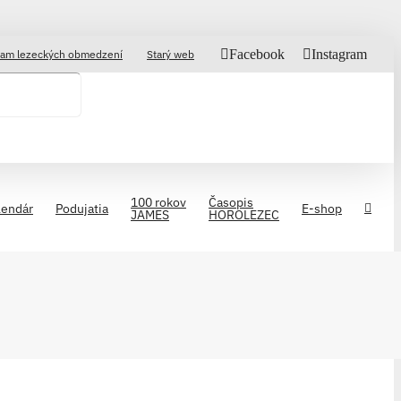
Facebook
Instagram
am lezeckých obmedzení
Starý web
100 rokov
Časopis
lendár
Podujatia
E-shop
JAMES
HOROLEZEC