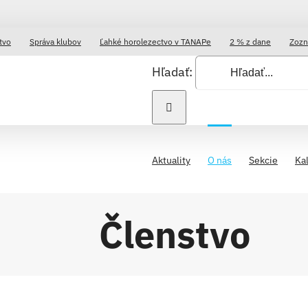
tvo
Správa klubov
Ľahké horolezectvo v TANAPe
2 % z dane
Zozn
Hľadať:
Aktuality
O nás
Sekcie
Ka
Členstvo