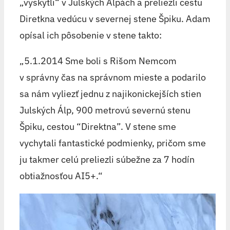
„vyskytli“ v Julských Alpách a preliezli cestu
Diretkna vedúcu v severnej stene Špiku. Adam
opísal ich pôsobenie v stene takto:
„5.1.2014 Sme boli s Rišom Nemcom
v správny čas na správnom mieste a podarilo
sa nám vyliezť jednu z najikonickejších stien
Julských Álp, 900 metrovú severnú stenu
Špiku, cestou “Direktna”. V stene sme
vychytali fantastické podmienky, pričom sme
ju takmer celú preliezli súbežne za 7 hodín
obtiažnosťou AI5+.“