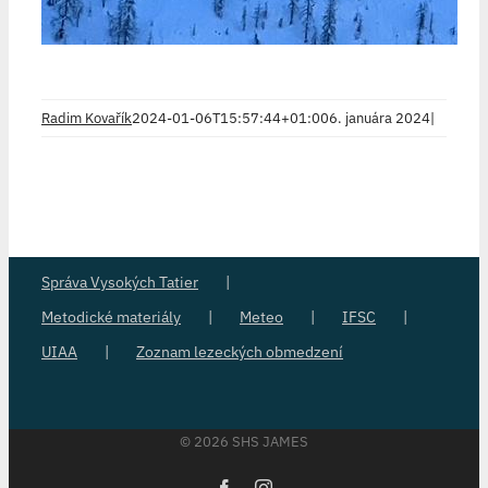
Radim Kovařík
2024-01-06T15:57:44+01:00
6. januára 2024
|
Správa Vysokých Tatier
Metodické materiály
Meteo
IFSC
UIAA
Zoznam lezeckých obmedzení
©
2026 SHS JAMES
Facebook
Instagram