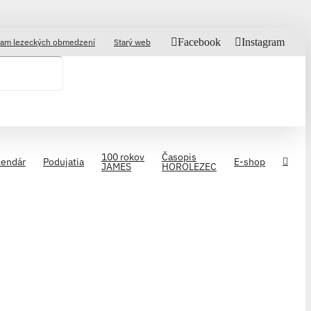
Facebook
Instagram
am lezeckých obmedzení
Starý web
100 rokov
Časopis
lendár
Podujatia
E-shop
JAMES
HOROLEZEC