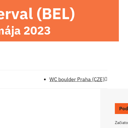
erval (BEL)
mája 2023
WC boulder Praha (CZE)
Pod
Začiato