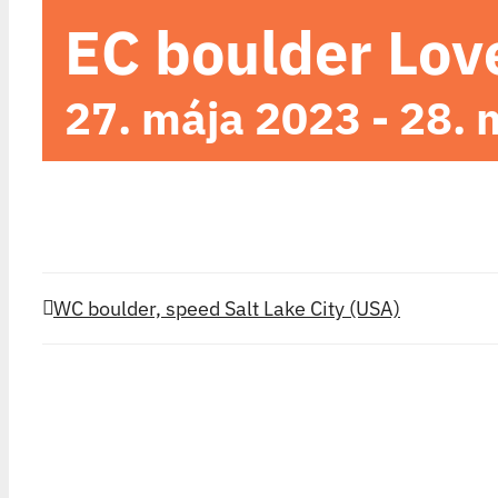
EC boulder Lov
27. mája 2023
-
28. 
WC boulder, speed Salt Lake City (USA)