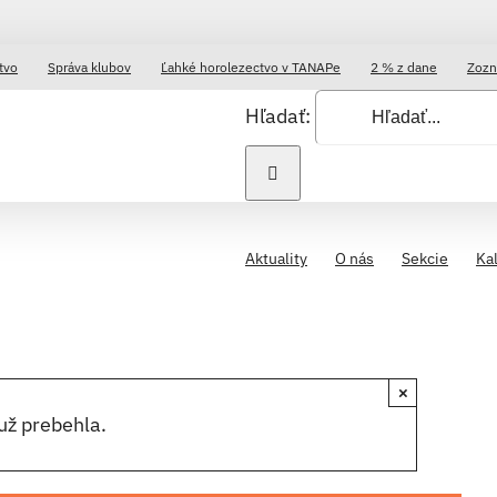
tvo
Správa klubov
Ľahké horolezectvo v TANAPe
2 % z dane
Zozn
Hľadať:
Aktuality
O nás
Sekcie
Ka
×
už prebehla.