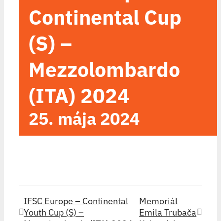
Continental Cup
(S) –
Mezzolombardo
(ITA) 2024
25. mája 2024
IFSC Europe – Continental
Memoriál
Youth Cup (S) –
Emila Trubača