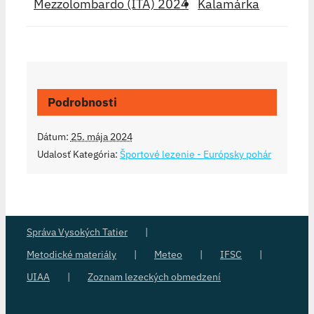
Mezzolombardo (ITA) 2024
Kalamárka
Podrobnosti
Dátum:
25. mája 2024
Udalosť Kategória:
Športové lezenie - Európsky pohár
Správa Vysokých Tatier
Metodické materiály
Meteo
IFSC
UIAA
Zoznam lezeckých obmedzení