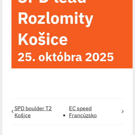
Rozlomity
Košice
25. októbra 2025
SPD boulder T2
EC speed
Košice
Francúzsko