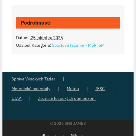
Podrobnosti
Dátum:
25. októbra 2025
Udalosť Kategória:
Športové lezenie - MSR, SP
Správa Vysokých Tatier
Metodické materiály
Meteo
IFSC
UIAA
Zoznam lezeckých obmedzení
©
2026 SHS JAMES