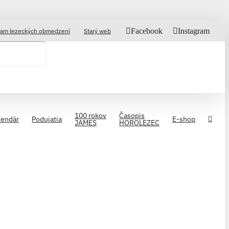
Facebook
Instagram
am lezeckých obmedzení
Starý web
100 rokov
Časopis
lendár
Podujatia
E-shop
JAMES
HOROLEZEC