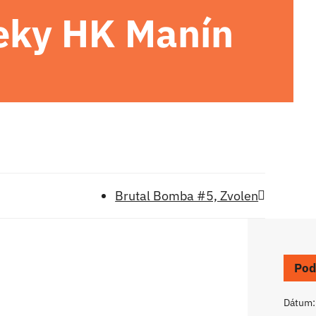
eky HK Manín
Brutal Bomba #5, Zvolen
Pod
Dátum: