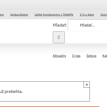
tvo
Správa klubov
Ľahké horolezectvo v TANAPe
2 % z dane
Zozn
Hľadať:
Aktuality
O nás
Sekcie
Ka
×
už prebehla.