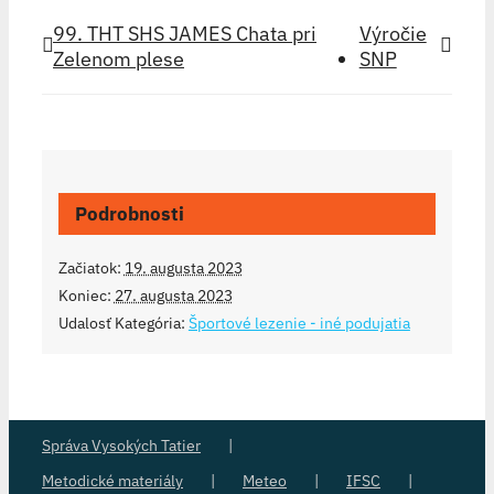
99. THT SHS JAMES Chata pri
Výročie
Zelenom plese
SNP
Podrobnosti
Začiatok:
19. augusta 2023
Koniec:
27. augusta 2023
Udalosť Kategória:
Športové lezenie - iné podujatia
Správa Vysokých Tatier
Metodické materiály
Meteo
IFSC