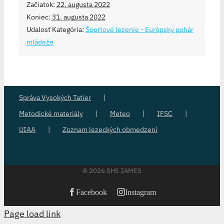
Začiatok:
22. augusta 2022
Koniec:
31. augusta 2022
Udalosť Kategória:
Športové lezenie - Európsky pohár
mládeže
Správa Vysokých Tatier
Metodické materiály
Meteo
IFSC
UIAA
Zoznam lezeckých obmedzení
©
2026 SHS JAMES
Facebook
Instagram
Page load link