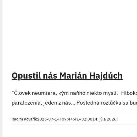
Opustil nás Marián Hajdúch
"Človek neumiera, kým naňho niekto myslí." Hlbo
paralezenia, jeden z nás… Posledná rozlúčka sa 
Radim Kovařík
2026-07-14T07:44:41+02:00
14. júla 2026
|