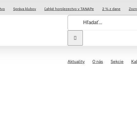
tvo
Správa klubov
Ľahké horolezectvo v TANAPe
2 % z dane
Zozn
Hľadať:
Aktuality
O nás
Sekcie
Ka