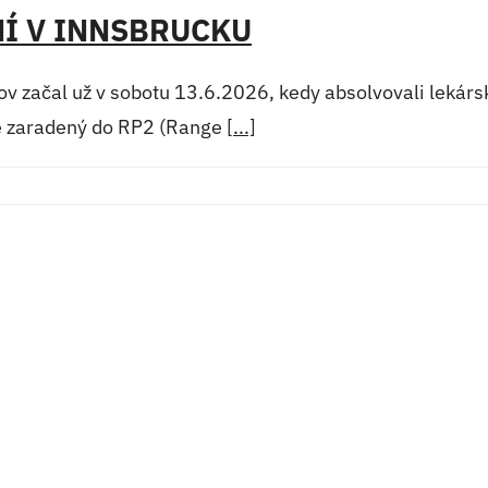
NÍ V INNSBRUCKU
v začal už v sobotu 13.6.2026, kedy absolvovali lekársku
ne zaradený do RP2 (Range
[...]