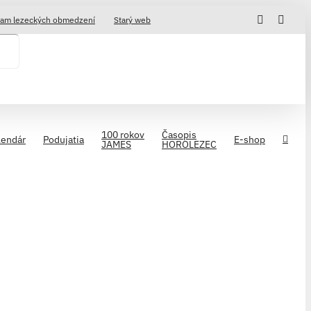
Facebook
Insta
am lezeckých obmedzení
Starý web
100 rokov
Časopis
lendár
Podujatia
E-shop
JAMES
HOROLEZEC