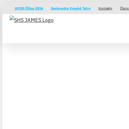
Skip
WCES Žilina 2026
Sprievodca Vysoké Tatry
Kontakty
Člens
to
content