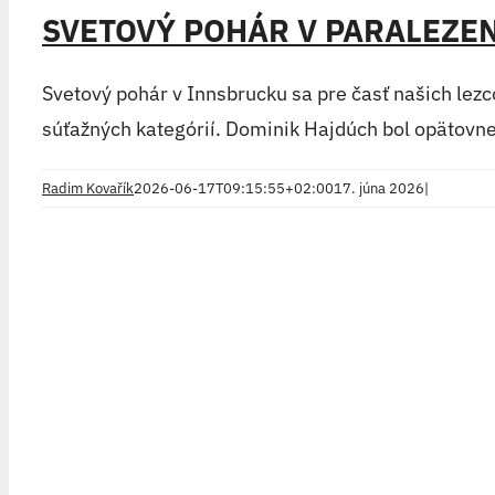
SVETOVÝ POHÁR V PARALEZE
Svetový pohár v Innsbrucku sa pre časť našich lezco
súťažných kategórií. Dominik Hajdúch bol opätov
Radim Kovařík
2026-06-17T09:15:55+02:00
17. júna 2026
|