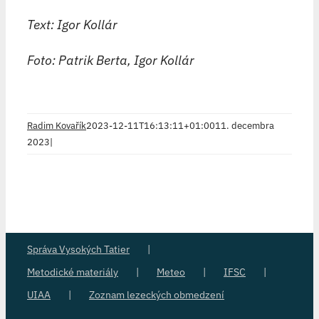
Text: Igor Kollár
Foto: Patrik Berta, Igor Kollár
Radim Kovařík
2023-12-11T16:13:11+01:00
11. decembra
2023
|
Správa Vysokých Tatier
Metodické materiály
Meteo
IFSC
UIAA
Zoznam lezeckých obmedzení