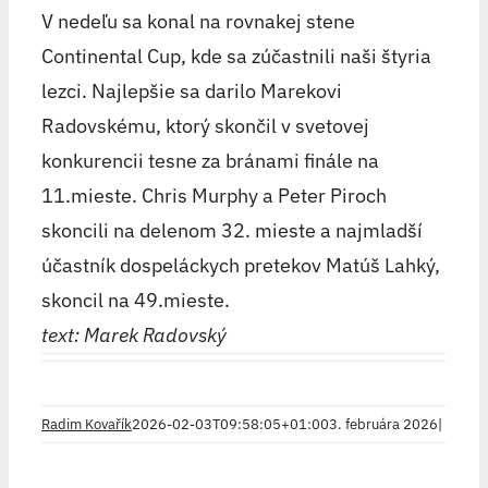
V nedeľu sa konal na rovnakej stene
Continental Cup, kde sa zúčastnili naši štyria
lezci. Najlepšie sa darilo Marekovi
Radovskému, ktorý skončil v svetovej
konkurencii tesne za bránami finále na
11.mieste. Chris Murphy a Peter Piroch
skoncili na delenom 32. mieste a najmladší
účastník dospeláckych pretekov Matúš Lahký,
skoncil na 49.mieste.
text: Marek Radovský
Radim Kovařík
2026-02-03T09:58:05+01:00
3. februára 2026
|