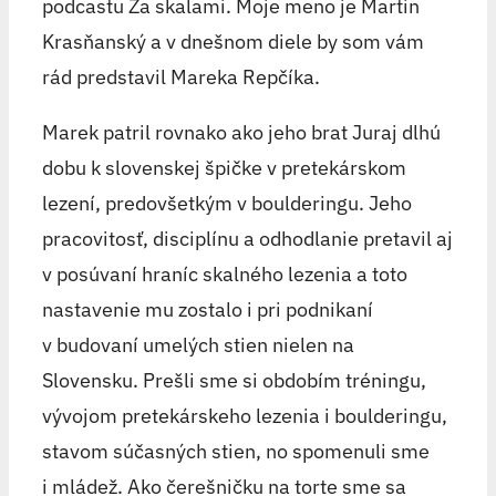
podcastu Za skalami. Moje meno je Martin
Krasňanský a v dnešnom diele by som vám
rád predstavil Mareka Repčíka.
Marek patril rovnako ako jeho brat Juraj dlhú
dobu k slovenskej špičke v pretekárskom
lezení, predovšetkým v boulderingu. Jeho
pracovitosť, disciplínu a odhodlanie pretavil aj
v posúvaní hraníc skalného lezenia a toto
nastavenie mu zostalo i pri podnikaní
v budovaní umelých stien nielen na
Slovensku. Prešli sme si obdobím tréningu,
vývojom pretekárskeho lezenia i boulderingu,
stavom súčasných stien, no spomenuli sme
i mládež. Ako čerešničku na torte sme sa