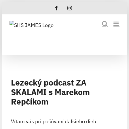
Skip
Facebook
Instagram
to
content
Lezecký podcast ZA
SKALAMI s Marekom
Repčíkom
Vítam vás pri počúvaní ďalšieho dielu