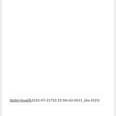
Radim Kovařík
2025-07-21T10:25:58+02:00
21. júla 2025
|