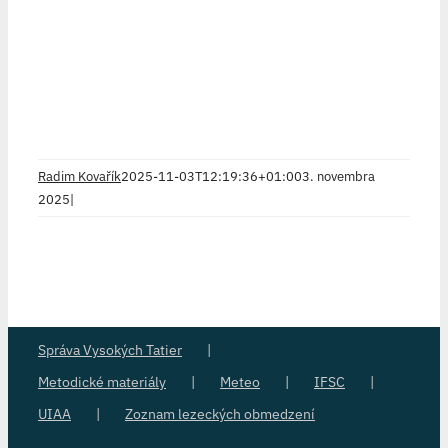
Radim Kovařík
2025-11-03T12:19:36+01:00
3. novembra
2025
|
Správa Vysokých Tatier
Metodické materiály
Meteo
IFSC
UIAA
Zoznam lezeckých obmedzení