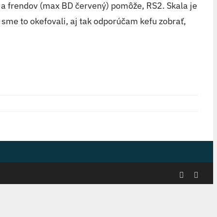
 a frendov (max BD červený) pomôže, RS2. Skala je
sme to okefovali, aj tak odporúčam kefu zobrať,
Facebook
Insta