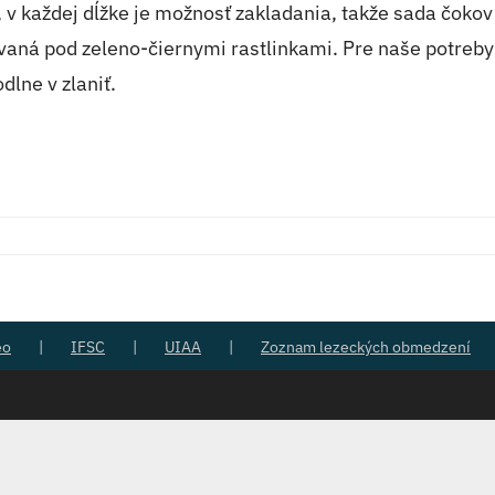
v každej dĺžke je možnosť zakladania, takže sada čokov
vaná pod zeleno-čiernymi rastlinkami. Pre naše potreby 
dlne v zlaniť.
eo
IFSC
UIAA
Zoznam lezeckých obmedzení