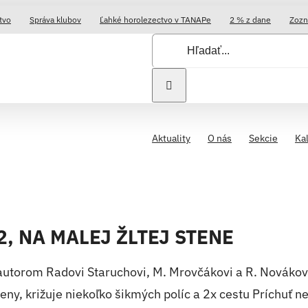
tvo
Správa klubov
Ľahké horolezectvo v TANAPe
2 % z dane
Zozn
Hľadať:
Aktuality
O nás
Sekcie
Ka
, NA MALEJ ŽLTEJ STENE
 autorom Radovi Staruchovi, M. Mrovčákovi a R. Novákov
 steny, križuje niekoľko šikmých políc a 2x cestu Príchuť