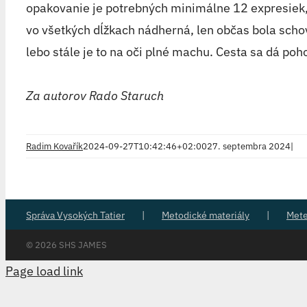
opakovanie je potrebných minimálne 12 expresiek, 
vo všetkých dĺžkach nádherná, len občas bola scho
lebo stále je to na oči plné machu. Cesta sa dá poho
Za autorov Rado Staruch
Radim Kovařík
2024-09-27T10:42:46+02:00
27. septembra 2024
|
Správa Vysokých Tatier
Metodické materiály
Met
©
2026 SHS JAMES
Page load link