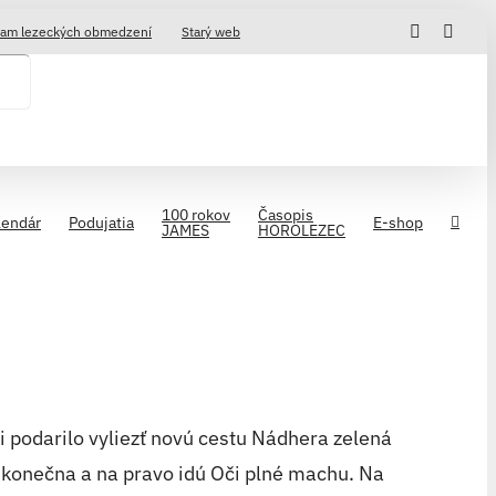
Facebook
Insta
am lezeckých obmedzení
Starý web
100 rokov
Časopis
lendár
Podujatia
E-shop
JAMES
HOROLEZEC
i podarilo vyliezť novú cestu Nádhera zelená
 nekonečna a na pravo idú Oči plné machu. Na