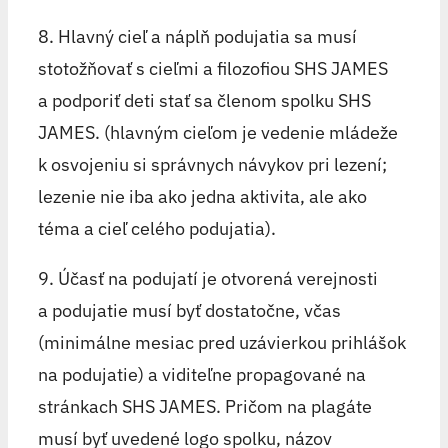
8. Hlavný cieľ a náplň podujatia sa musí
stotožňovať s cieľmi a filozofiou SHS JAMES
a podporiť deti stať sa členom spolku SHS
JAMES. (hlavným cieľom je vedenie mládeže
k osvojeniu si správnych návykov pri lezení;
lezenie nie iba ako jedna aktivita, ale ako
téma a cieľ celého podujatia).
9. Účasť na podujatí je otvorená verejnosti
a podujatie musí byť dostatočne, včas
(minimálne mesiac pred uzávierkou prihlášok
na podujatie) a viditeľne propagované na
stránkach SHS JAMES. Pričom na plagáte
musí byť uvedené logo spolku, názov