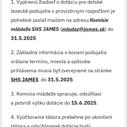
1. Vyplnenú žiadosť o dotáciu pre detské
lezecké podujatie s provizórnym rozpočtom je
potrebné zaslať mailom na adresu
Komisie
mládeže SHS JAMES
(
mladez@james.sk
) do
31.5.2025
2. Základná informácia o konaní podujatia
vrátane termínu, miesta a spôsobe
prihlásenia musia byť zverejnené na stránke
SHS JAMES
do
31.5.2025
3. Komisia mládeže spracuje, odsúhlasí
a potvrdí výšku dotácie do
15.6.2025
.
4. Vyúčtovanie tábora prebehne po ukončení
tábora a odsúhlasené dotácie budú