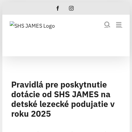
Skip
Facebook
Instagram
to
content
Pravidlá pre poskytnutie
dotácie od SHS JAMES na
detské lezecké podujatie v
roku 2025