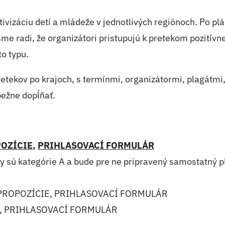
ktivizáciu detí a mládeže v jednotlivých regiónoch. Po
me radi, že organizátori pristupujú k pretekom pozitív
to typu.
ekov po krajoch, s termínmi, organizátormi, plagátmi, 
ežne dopĺňať.
OZÍCIE
,
PRIHLASOVACÍ FORMULÁR
 sú kategórie A a bude pre ne pripravený samostatný pl
 – PROPOZÍCIE, PRIHLASOVACÍ FORMULÁR
IE, PRIHLASOVACÍ FORMULÁR