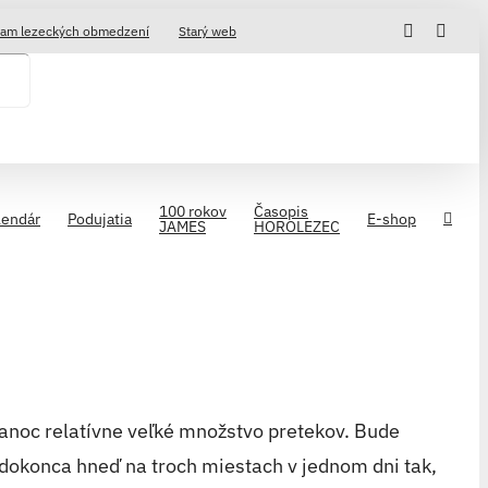
Facebook
Insta
am lezeckých obmedzení
Starý web
100 rokov
Časopis
lendár
Podujatia
E-shop
JAMES
HOROLEZEC
Vianoc relatívne veľké množstvo pretekov. Bude
 dokonca hneď na troch miestach v jednom dni tak,