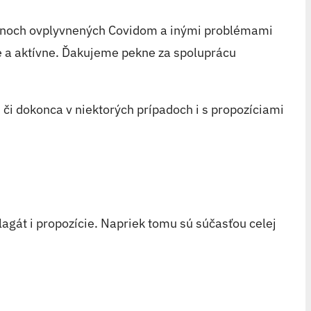
 plánoch ovplyvnených Covidom a inými problémami
ne a aktívne. Ďakujeme pekne za spoluprácu
či dokonca v niektorých prípadoch i s propozíciami
agát i propozície. Napriek tomu sú súčasťou celej