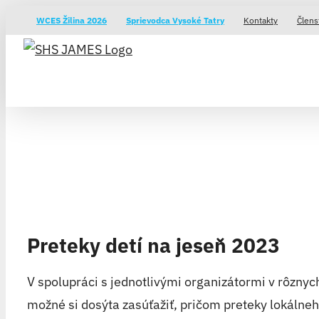
Skip
WCES Žilina 2026
Sprievodca Vysoké Tatry
Kontakty
Člens
to
content
Preteky detí na jeseň 2023
V spolupráci s jednotlivými organizátormi v rôznyc
možné si dosýta zasúťažiť, pričom preteky lokálne