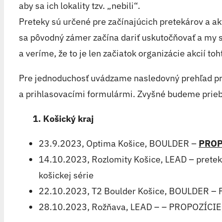
aby sa ich lokality tzv. „nebili“.
Preteky sú určené pre začínajúcich pretekárov a a
sa pôvodný zámer začína dariť uskutočňovať a my s
a veríme, že to je len začiatok organizácie akcií toh
Pre jednoduchosť uvádzame nasledovný prehľad pret
a prihlasovacími formulármi. Zvyšné budeme prieb
1. Košický kraj
23.9.2023, Optima Košice, BOULDER –
PROP
14.10.2023, Rozlomity Košice, LEAD – preteky
košickej série
22.10.2023, T2 Boulder Košice, BOULDER
28.10.2023, Rožňava, LEAD – – PROPOZÍC