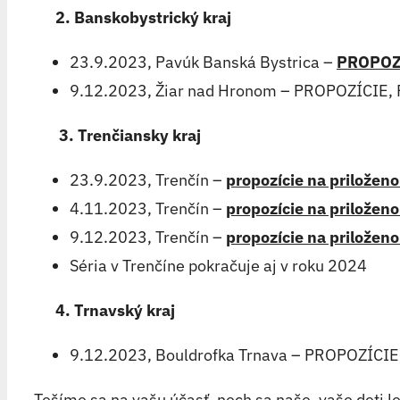
2. Banskobystrický kraj
23.9.2023, Pavúk Banská Bystrica –
PROPOZ
9.12.2023, Žiar nad Hronom – PROPOZÍCI
3. Trenčiansky kraj
23.9.2023, Trenčín –
propozície na priložen
4.11.2023, Trenčín –
propozície na priložen
9.12.2023, Trenčín –
propozície na priložen
Séria v Trenčíne pokračuje aj v roku 2024
4. Trnavský kraj
9.12.2023, Bouldrofka Trnava – PROPOZÍC
Tešíme sa na vašu účasť, nech sa naše, vaše deti l