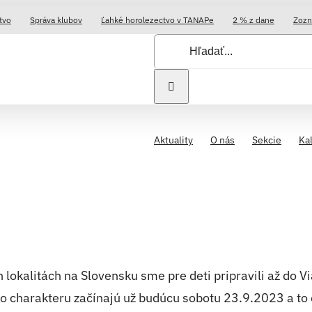
tvo
Správa klubov
Ľahké horolezectvo v TANAPe
2 % z dane
Zozn
Hľadať:
Aktuality
O nás
Sekcie
Ka
h lokalitách na Slovensku sme pre deti pripravili až do 
ho charakteru začínajú už budúcu sobotu 23.9.2023 a to