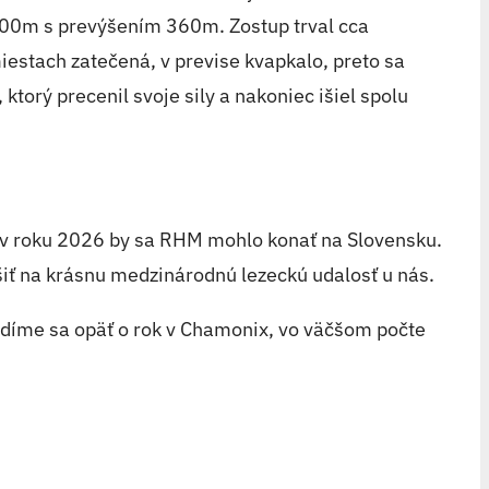
 500m s prevýšením 360m. Zostup trval cca
iestach zatečená, v previse kvapkalo, preto sa
torý precenil svoje sily a nakoniec išiel spolu
 v roku 2026 by sa RHM mohlo konať na Slovensku.
šiť na krásnu medzinárodnú lezeckú udalosť u nás.
idíme sa opäť o rok v Chamonix, vo väčšom počte