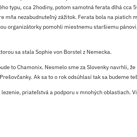
ského typu, cca 2hodiny, potom samotná ferata dlhá cca
re mňa nezabudnuteľný zážitok. Ferata bola na piatich m
stou organizátorky pomohli miestnemu staršiemu pánovi, k
ktorou sa stala Sophie von Borstel z Nemecka.
ude to Chamonix. Nesmelo sme za Slovenky navrhli, že
 Prešovčanky. Ak sa to o rok odsúhlasí tak sa budeme te
lezenie, priateľstvá a podporu v mnohých oblastiach. V