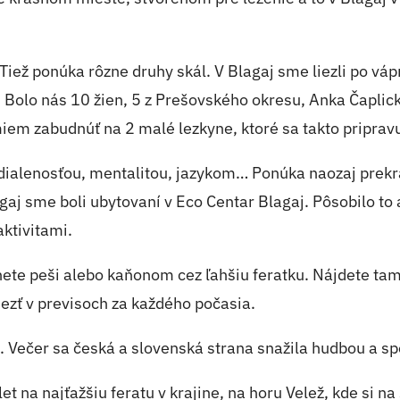
Tiež ponúka rôzne druhy skál. V Blagaj sme liezli po váp
Bolo nás 10 žien, 5 z Prešovského okresu, Anka Čaplická,
miem zabudnúť na 2 malé lezkyne, ktoré sa takto pripra
Vzdialenosťou, mentalitou, jazykom… Ponúka naozaj pre
aj sme boli ubytovaní v Eco Centar Blagaj. Pôsobilo to
aktivitami.
e peši alebo kaňonom cez ľahšiu feratku. Nájdete tam aj
liezť v previsoch za každého počasia.
. Večer sa česká a slovenská strana snažila hudbou a sp
t na najťažšiu feratu v krajine, na horu Velež, kde si na