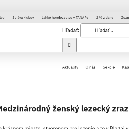
tvo
Správa klubov
Ľahké horolezectvo v TANAPe
2 % z dane
Zozn
Hľadať:
Aktuality
O nás
Sekcie
Kal
Medzinárodný ženský lezecký zra
e krásnom mieste, stvorenom pre lezenie a to v Blagaj v