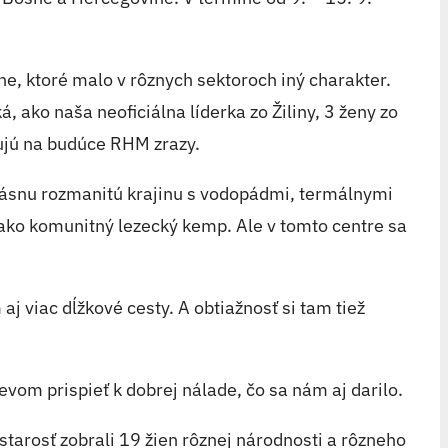
ne, ktoré malo v rôznych sektoroch iný charakter.
 ako naša neoficiálna líderka zo Žiliny, 3 ženy zo
vujú na budúce RHM zrazy.
krásnu rozmanitú krajinu s vodopádmi, termálnymi
 ako komunitný lezecký kemp. Ale v tomto centre sa
 viac dĺžkové cesty. A obtiažnosť si tam tiež
evom prispieť k dobrej nálade, čo sa nám aj darilo.
 starosť zobrali 19 žien rôznej národnosti a rôzneho