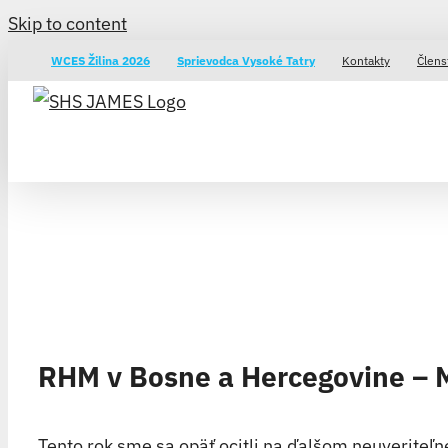
Skip to content
WCES Žilina 2026
Sprievodca Vysoké Tatry
Kontakty
Člens
RHM v Bosne a Hercegovine – 
Tento rok sme sa opäť ocitli na ďalšom neuveriteľn