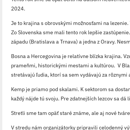
2024.
Je to krajina s obrovskými možnosťami na lezenie. 
Zo Slovenska sme mali tento rok lepšie zastúpenie. 
západu (Bratislava a Trnava) a jedna z Oravy. Nes
Bosna a Hercegovina je relatívne blízka krajina. 
prameňmi, historickými mestami a kultúrou. V Blag
stretávajú ľudia, ktorí sa sem vydávajú za rôznymi 
Kemp je priamo pod skalami. K sektorom sa dostanet
každý nájde tú svoju. Pre zdatnejších lezcov sa dá 
Stretli sme tam opäť staré známe, ale aj nové tváre
V stredu nám organizátorky pripravili celodenný výle