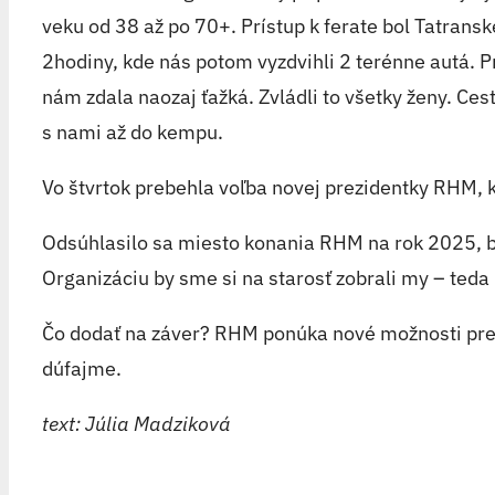
veku od 38 až po 70+. Prístup k ferate bol Tatran
2hodiny, kde nás potom vyzdvihli 2 terénne autá. P
nám zdala naozaj ťažká. Zvládli to všetky ženy. Ce
s nami až do kempu.
Vo štvrtok prebehla voľba novej prezidentky RHM, 
Odsúhlasilo sa miesto konania RHM na rok 2025, b
Organizáciu by sme si na starosť zobrali my – teda
Čo dodať na záver? RHM ponúka nové možnosti pre 
dúfajme.
text: Júlia Madziková