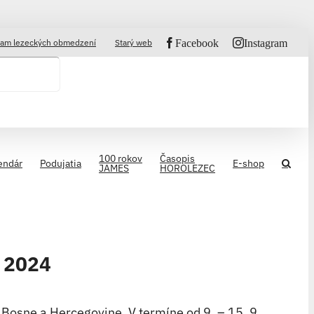
am lezeckých obmedzení
Starý web
Facebook
Instagram
100 rokov
Časopis
endár
Podujatia
E-shop
JAMES
HOROLEZEC
z 2024
 Bosne a Hercegovine. V termíne od 9. – 15. 9.