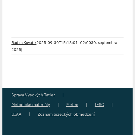
Radim Kovařík
2025-09-30T15:18:01+02:00
30. septembra
2025
|
Správa Vysokých Tatier
Metodické materiály
Meteo
IFSC
UIAA
Zoznam lezeckých obmedzení