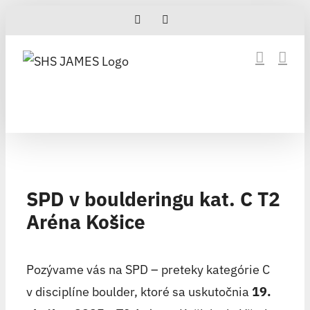
Skip
Facebook
Instagram
to
content
SPD v boulderingu kat. C T2
Aréna Košice
Pozývame vás na SPD – preteky kategórie C
v disciplíne boulder, ktoré sa uskutočnia
19.