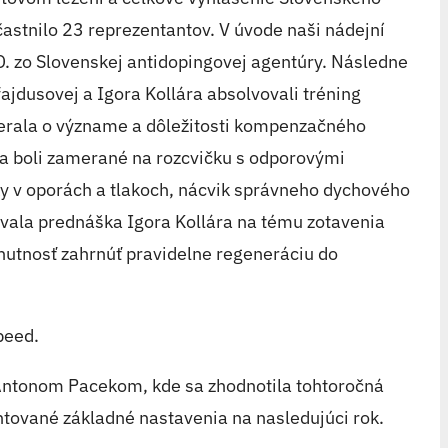
častnilo 23 reprezentantov. V úvode naši nádejní
. zo Slovenskej antidopingovej agentúry. Následne
ajdusovej a Igora Kollára absolvovali tréning
berala o význame a dôležitosti kompenzačného
nia boli zamerané na rozcvičku s odporovými
y v oporách a tlakoch, nácvik správneho dychového
dovala prednáška Igora Kollára na tému zotavenia
 nutnosť zahrnúť pravidelne regeneráciu do
peed.
Antonom Pacekom, kde sa zhodnotila tohtoročná
ntované základné nastavenia na nasledujúci rok.