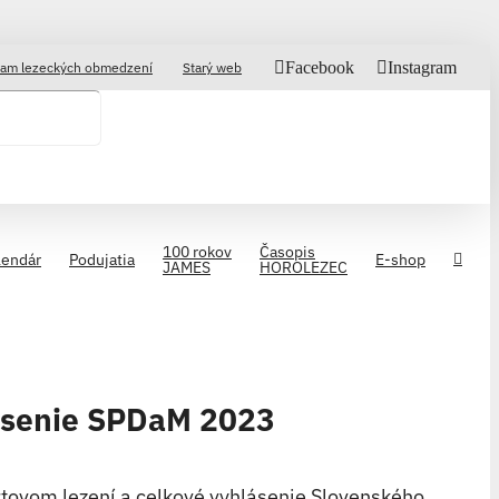
Facebook
Instagram
am lezeckých obmedzení
Starý web
100 rokov
Časopis
lendár
Podujatia
E-shop
JAMES
HOROLEZEC
lásenie SPDaM 2023
rtovom lezení a celkové vyhlásenie Slovenského