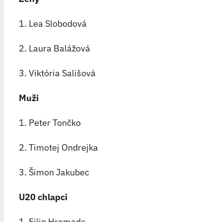
1. Lea Slobodová
2. Laura Balážová
3. Viktória Sališová
Muži
1. Peter Tončko
2. Timotej Ondrejka
3. Šimon Jakubec
U20 chlapci
1. Filip Hromada