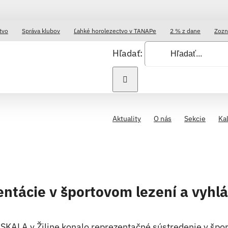
tvo
Správa klubov
Ľahké horolezectvo v TANAPe
2 % z dane
Zozn
Hľadať:
Aktuality
O nás
Sekcie
Ka
entácie v športovom lezení a vyh
SKALA v Žiline konalo reprezentačné sústredenie v špo