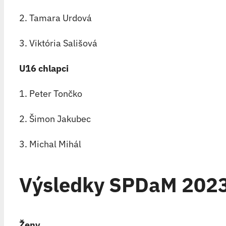
2. Tamara Urdová
3. Viktória Sališová
U16 chlapci
1. Peter Tončko
2. Šimon Jakubec
3. Michal Mihál
Výsledky SPDaM 2023
Ženy