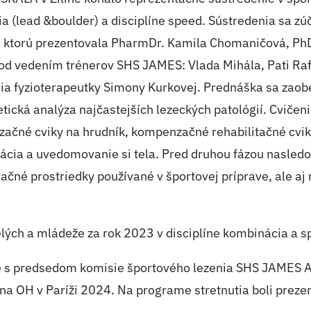
 (lead &boulder) a disciplíne speed. Sústredenia sa zú
u, ktorú prezentovala PharmDr. Kamila Chomaničová, PhD
pod vedením trénerov SHS JAMES: Vlada Mihála, Pati Raf
nia fyzioterapeutky Simony Kurkovej. Prednáška sa zao
tická analýza najčastejších lezeckých patológií. Cviče
začné cviky na hrudník, kompenzačné rehabilitačné cvik
axácia a uvedomovanie si tela. Pred druhou fázou nasle
čné prostriedky používané v športovej príprave, ale aj
ých a mládeže za rok 2023 v disciplíne kombinácia a s
tie s predsedom komisie športového lezenia SHS JAMES 
 na OH v Paríži 2024. Na programe stretnutia boli preze