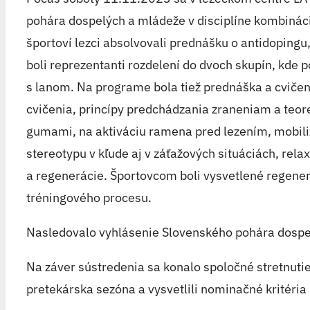
pohára dospelých a mládeže v disciplíne kombinácia
športoví lezci absolvovali prednášku o antidoping
boli reprezentanti rozdelení do dvoch skupín, kde 
s lanom. Na programe bola tiež prednáška a cviče
cvičenia, princípy predchádzania zraneniam a teore
gumami, na aktiváciu ramena pred lezením, mobili
stereotypu v kľude aj v záťažových situáciách, rel
a regenerácie. Športovcom boli vysvetlené regenera
tréningového procesu.
Nasledovalo vyhlásenie Slovenského pohára dospel
Na záver sústredenia sa konalo spoločné stretnu
pretekárska sezóna a vysvetlili nominačné kritéria