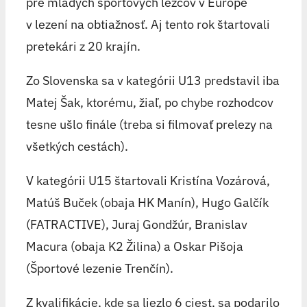
pre mladých športových lezcov v Európe
v lezení na obtiažnosť. Aj tento rok štartovali
pretekári z 20 krajín.
Zo Slovenska sa v kategórii U13 predstavil iba
Matej Šak, ktorému, žiaľ, po chybe rozhodcov
tesne ušlo finále (treba si filmovať prelezy na
všetkých cestách).
V kategórii U15 štartovali Kristína Vozárová,
Matúš Buček (obaja HK Manín), Hugo Galčík
(FATRACTIVE), Juraj Gondžúr, Branislav
Macura (obaja K2 Žilina) a Oskar Pišoja
(Športové lezenie Trenčín).
Z kvalifikácie, kde sa liezlo 6 ciest, sa podarilo