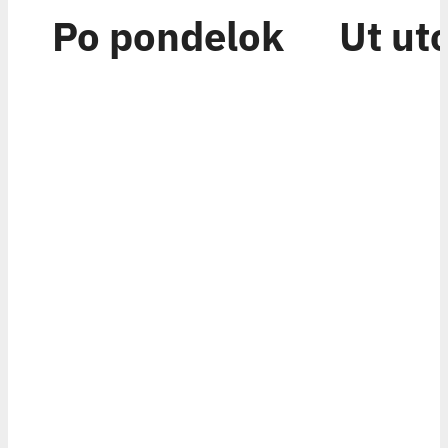
Po
pondelok
Ut
ut