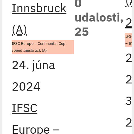
(
0
Innsbruck
udalosti,
2
(A)
25
IFSC
– In
IFSC Europe – Continental Cup
speed Innsbruck (A)
2
24. júna
2
2024
3
IFSC
2
Europe –