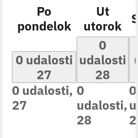
Po
Ut
pondelok
utorok
0
0 udalosti
udalosti
27
28
0 udalosti,
0
0
27
udalosti,
u
28
2