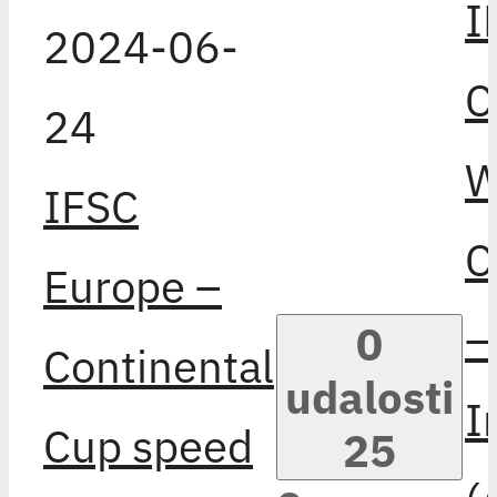
I
2024-06-
C
24
W
IFSC
C
Europe –
–
0
Continental
udalosti
I
Cup speed
25