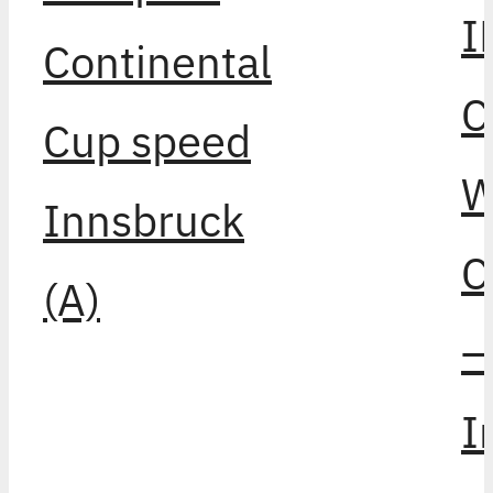
I
Continental
C
Cup speed
W
Innsbruck
C
(A)
–
I