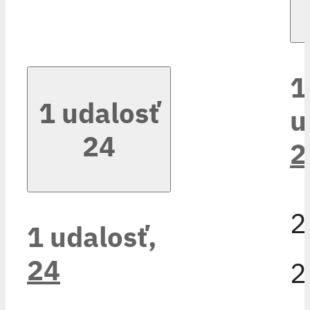
1
1 udalosť
u
24
2
2
1 udalosť,
24
2